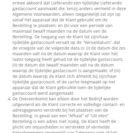
ermee akkoord dat Lieferando een tijdelijke Lieferando
gastaccount aanmaakt die, tenzij anders vermeld in deze
Algemene Voorwaarden, alleen toegankelijk zal zijn (a)
vanaf het apparaat dat de Klant gebruikt om de
Bestelling te plaatsen; en (b) voor een periode van
maximaal twaalf maanden na de datum van de
Bestelling. De toegang van de Klant tot zijn/haar
tijdelijke gastaccount vervalt op de ''Vervaldatum'', dat
de vroegste van de volgende data is: (i) de datum die zes
maanden valt na de datum waarop de Klant voor het
laatst toegang heeft gehad tot de tijdelijke gastaccount;
(ii) de datum die twaalf maanden valt na de datum
waarop de tijdelijke gastaccount is aangemaakt; of (iii)
de datum waarop de Klant zich afmeldt bij zijn/haar
tijdelijke gastaccount, of de cache leegmaakt op het
apparaat dat de Klant gebruikte toen de tijdelijke
gastaccount werd aangemaakt.
De Overeenkomst kan alleen door het Bedrijf worden
uitgevoerd als de Klant correcte en volledige contact- en
adresgegevens verstrekt bij het plaatsen van de
Bestelling. In geval van een “Afhaal” of “Uit eten”
Bestelling is een adres niet nodig. De Klant heeft de
plicht om onjuistheden in verstrekte of vermelde
betaalgegevens onverwijld aan Takeaway.com of het