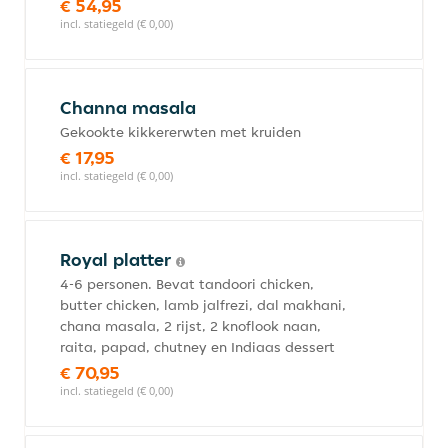
€ 54,95
incl. statiegeld (€ 0,00)
Channa masala
Gekookte kikkererwten met kruiden
€ 17,95
incl. statiegeld (€ 0,00)
Royal platter
4-6 personen. Bevat tandoori chicken,
butter chicken, lamb jalfrezi, dal makhani,
chana masala, 2 rijst, 2 knoflook naan,
raita, papad, chutney en Indiaas dessert
€ 70,95
incl. statiegeld (€ 0,00)