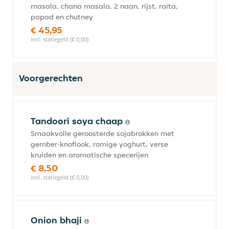
masala, chana masala, 2 naan, rijst, raita,
papad en chutney
€ 45,95
incl. statiegeld (€ 0,00)
Voorgerechten
Tandoori soya chaap
Smaakvolle geroosterde sojabrokken met
gember-knoflook, romige yoghurt, verse
kruiden en aromatische specerijen
€ 8,50
incl. statiegeld (€ 0,00)
Onion bhaji