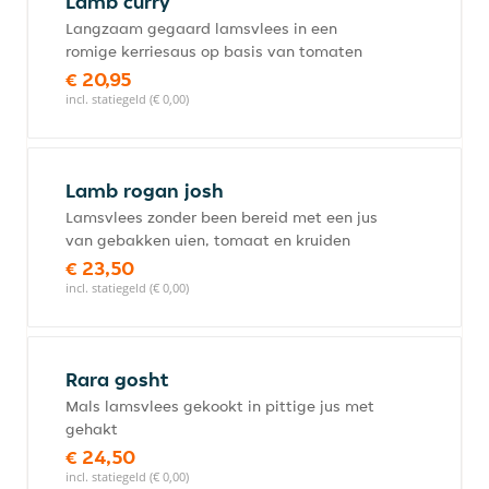
Lamb curry
Langzaam gegaard lamsvlees in een
romige kerriesaus op basis van tomaten
€ 20,95
incl. statiegeld (€ 0,00)
Lamb rogan josh
Lamsvlees zonder been bereid met een jus
van gebakken uien, tomaat en kruiden
€ 23,50
incl. statiegeld (€ 0,00)
Rara gosht
Mals lamsvlees gekookt in pittige jus met
gehakt
€ 24,50
incl. statiegeld (€ 0,00)