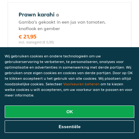
Prawn karahi
Gamba's gekookt in een jus van tomaten,
knoflook en gember
€ 21,95
incl. statiegeld (€ 0,00)
Wij gebruiken cookies en andere technologieën om uw
gebruikerservaring te verbeteren, te personaliseren, analyses voor
Prawn vindaloo
optimalisatie en advertenties in samenwerking met derde partijen. Wij
gebruiken onze eigen cookies en cookies van derde partijen. Door op OK
Hete en pittige curry met garnalen
te klikken accepteert u het gebruik van alle cookies. Wij plaatsen altijd
gekookt in een pittige saus
noodzakelijke cookies. Selecteer
Voorkeuren beheren
om te kiezen
€ 22,50
welke cookies u wilt accepteren, om uw voorkeur aan te passen en voor
meer informatie.
incl. statiegeld (€ 0,00)
OK
Prawn jalfrezi
Online Eten Bestellen
Essentiële
Gamba's gekookt in een saus op basis van
tomaten met paprika, uien en diverse