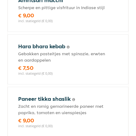
Amritsari macchi
Scherpe en pittige visfrituur in Indiase stijl
€ 9,00
incl. statiegeld (€ 0,00)
Hara bhara kebab
Gebakken pasteitjes met spinazie, erwten
en aardappelen
€ 7,50
incl. statiegeld (€ 0,00)
Paneer tikka shaslik
Zacht en romig gemarineerde paneer met
paprika, tomaten en uienspiesjes
€ 9,00
incl. statiegeld (€ 0,00)