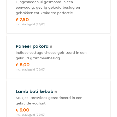
Fijngesneden ui gesmoord in een
eenvoudig, geurig gekruid beslag en
gebakken tot krokante perfectie
€ 7,50
incl. statiegeld (€ 0,00)
Paneer pakora
Indiase cottage cheese gefrituurd in een
gekruid grammeelbeslag
€ 8,00
incl. statiegeld (€ 0,00)
Lamb boti kebab
Stukjes lamsvlees gemarineerd in een
gekruide yoghurt
€ 9,00
incl. statiegeld (€ 0,00)