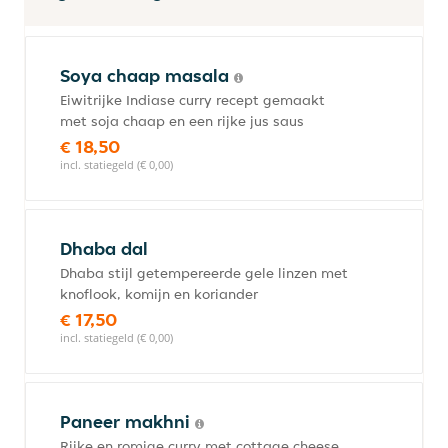
Soya chaap masala
Eiwitrijke Indiase curry recept gemaakt
met soja chaap en een rijke jus saus
€ 18,50
incl. statiegeld (€ 0,00)
Dhaba dal
Dhaba stijl getempereerde gele linzen met
knoflook, komijn en koriander
€ 17,50
incl. statiegeld (€ 0,00)
Paneer makhni
Rijke en romige curry met cottage cheese,