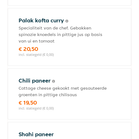
Palak kofta curry
Specialiteit van de chef. Gebakken
spinazie knoedels in pittige jus op basis
van ui en tomaat
€ 20,50
incl. statiegeld (€ 0,00)
Chili paneer
Cottage cheese gekookt met gesauteerde
groenten in pittige chilisaus
€ 19,50
incl. statiegeld (€ 0,00)
Shahi paneer