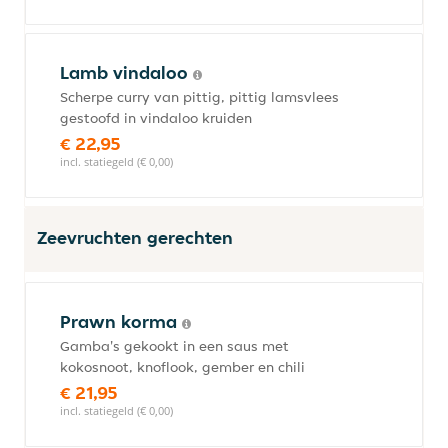
Lamb vindaloo
Scherpe curry van pittig, pittig lamsvlees
gestoofd in vindaloo kruiden
€ 22,95
incl. statiegeld (€ 0,00)
Zeevruchten gerechten
Prawn korma
Gamba's gekookt in een saus met
kokosnoot, knoflook, gember en chili
€ 21,95
incl. statiegeld (€ 0,00)