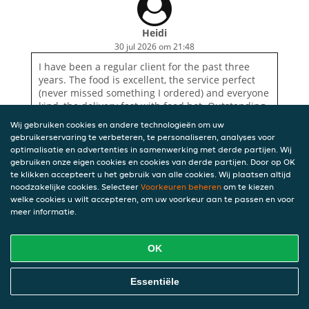
Heidi
30 jul 2026 om 21:48
I have been a regular client for the past three
years. The food is excellent, the service perfect
(never missed something I ordered) and everyone
kind, the delivery fast with food hot. Outstanding
Wij gebruiken cookies en andere technologieën om uw
gebruikerservaring te verbeteren, te personaliseren, analyses voor
optimalisatie en advertenties in samenwerking met derde partijen. Wij
gebruiken onze eigen cookies en cookies van derde partijen. Door op OK
te klikken accepteert u het gebruik van alle cookies. Wij plaatsen altijd
noodzakelijke cookies. Selecteer
Voorkeuren beheren
om te kiezen
welke cookies u wilt accepteren, om uw voorkeur aan te passen en voor
meer informatie.
OK
Essentiële